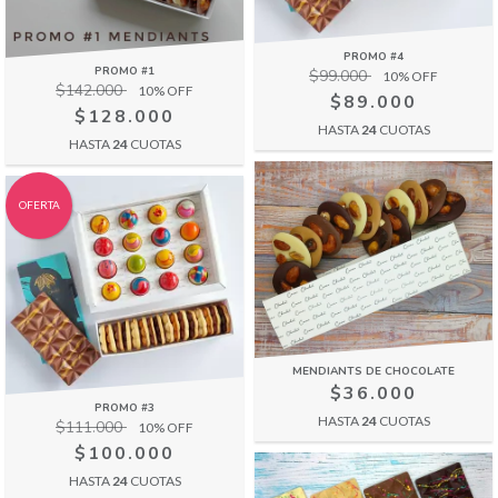
PROMO #4
PROMO #1
$99.000
10
% OFF
$142.000
10
% OFF
$89.000
$128.000
HASTA
24
CUOTAS
HASTA
24
CUOTAS
OFERTA
MENDIANTS DE CHOCOLATE
$36.000
PROMO #3
HASTA
24
CUOTAS
$111.000
10
% OFF
$100.000
HASTA
24
CUOTAS