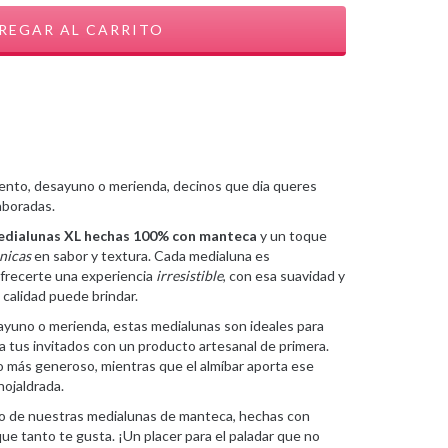
ento, desayuno o merienda, decinos que dia queres
laboradas.
medialunas XL hechas 100% con manteca
y un toque
nicas
en sabor y textura. Cada medialuna es
frecerte una experiencia
irresistible
, con esa suavidad y
 calidad puede brindar.
yuno o merienda, estas medialunas son ideales para
 a tus invitados con un producto artesanal de primera.
 más generoso, mientras que el almíbar aporta ese
hojaldrada.
tico de nuestras medialunas de manteca, hechas con
que tanto te gusta. ¡Un placer para el paladar que no