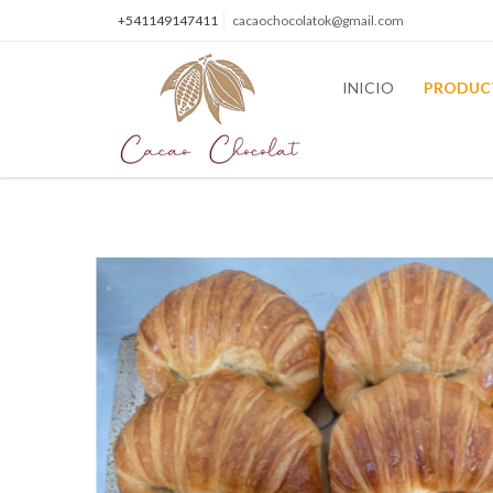
+541149147411
cacaochocolatok@gmail.com
INICIO
PRODUC